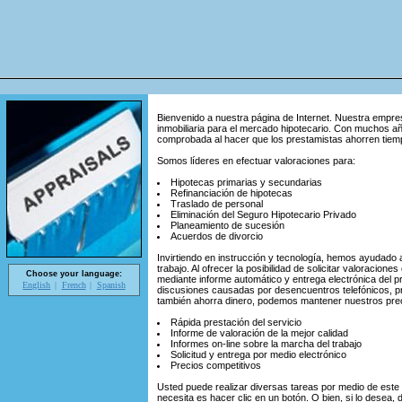
Bienvenido a nuestra página de Internet. Nuestra empre
inmobiliaria para el mercado hipotecario. Con muchos a
comprobada al hacer que los prestamistas ahorren tiempo
Somos líderes en efectuar valoraciones para:
Hipotecas primarias y secundarias
Refinanciación de hipotecas
Traslado de personal
Eliminación del Seguro Hipotecario Privado
Planeamiento de sucesión
Acuerdos de divorcio
Invirtiendo en instrucción y tecnología, hemos ayudado 
trabajo. Al ofrecer la posibilidad de solicitar valoracion
Choose your language:
mediante informe automático y entrega electrónica del p
English
French
Spanish
discusiones causadas por desencuentros telefónicos, p
también ahorra dinero, podemos mantener nuestros precio
Rápida prestación del servicio
Informe de valoración de la mejor calidad
Informes on-line sobre la marcha del trabajo
Solicitud y entrega por medio electrónico
Precios competitivos
Usted puede realizar diversas tareas por medio de este si
necesita es hacer clic en un botón. O bien, si lo desea,